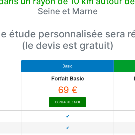
dans un rayon de 10 km autour de
Seine et Marne
e étude personnalisée sera ré
(le devis est gratuit)
Basic
Forfait Basic
69 €
CONTACTEZ MOI
✔
✔