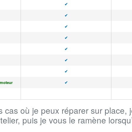
✔
✔
✔
✔
✔
✔
✔
 moteur
✔
s cas où je peux réparer sur place, 
atelier, puis je vous le ramène lorsqu’