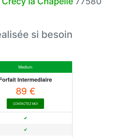
 Crécy la Chapelle
77580
alisée si besoin
Medium
Forfait Intermediaire
89 €
CONTACTEZ MOI
✔
✔