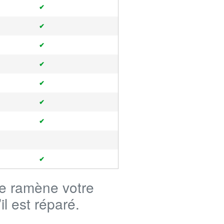
✔
✔
✔
✔
✔
✔
✔
✔
je ramène votre
il est réparé.