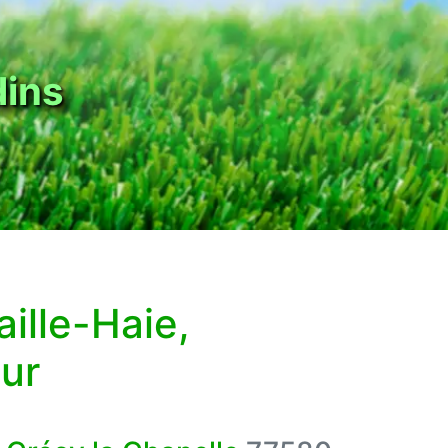
Je me déplace
Dans un rayon de 10km
autour de crécy la chapell
aille-Haie,
eur