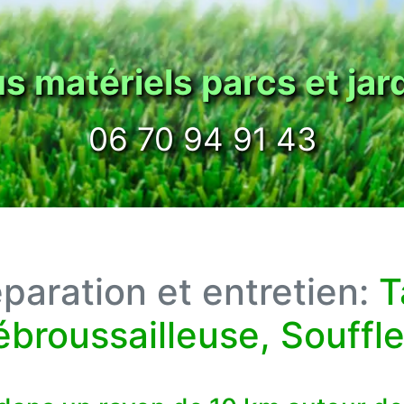
éparation et entretien:
T
broussailleuse, Souffl